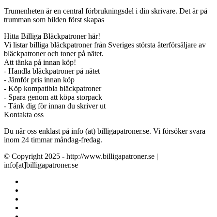
Trumenheten är en central förbrukningsdel i din skrivare. Det är på
trumman som bilden först skapas
Hitta Billiga Bläckpatroner här!
Vi listar billiga bläckpatroner från Sveriges största återförsäljare av
bläckpatroner och toner på nätet.
Att tänka på innan köp!
- Handla bläckpatroner på nätet
- Jämför pris innan köp
- Köp kompatibla bläckpatroner
- Spara genom att köpa storpack
- Tänk dig för innan du skriver ut
Kontakta oss
Du når oss enklast på info (at) billigapatroner.se. Vi försöker svara
inom 24 timmar måndag-fredag.
© Copyright 2025 - http://www.billigapatroner.se |
info[at]billigapatroner.se