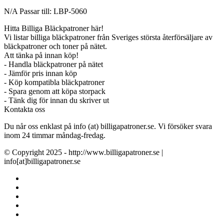
N/A Passar till: LBP-5060
Hitta Billiga Bläckpatroner här!
Vi listar billiga bläckpatroner från Sveriges största återförsäljare av
bläckpatroner och toner på nätet.
Att tänka på innan köp!
- Handla bläckpatroner på nätet
- Jämför pris innan köp
- Köp kompatibla bläckpatroner
- Spara genom att köpa storpack
- Tänk dig för innan du skriver ut
Kontakta oss
Du når oss enklast på info (at) billigapatroner.se. Vi försöker svara
inom 24 timmar måndag-fredag.
© Copyright 2025 - http://www.billigapatroner.se |
info[at]billigapatroner.se