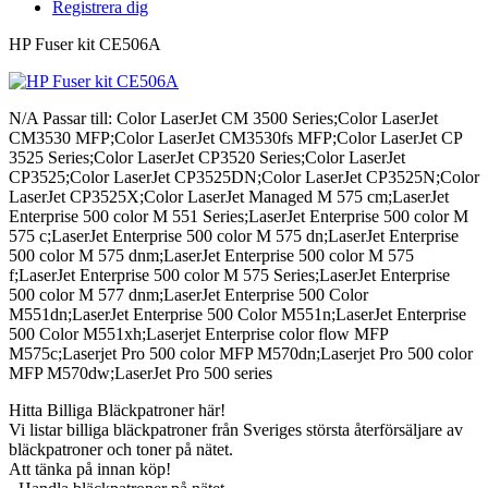
Registrera dig
HP Fuser kit CE506A
N/A Passar till: Color LaserJet CM 3500 Series;Color LaserJet
CM3530 MFP;Color LaserJet CM3530fs MFP;Color LaserJet CP
3525 Series;Color LaserJet CP3520 Series;Color LaserJet
CP3525;Color LaserJet CP3525DN;Color LaserJet CP3525N;Color
LaserJet CP3525X;Color LaserJet Managed M 575 cm;LaserJet
Enterprise 500 color M 551 Series;LaserJet Enterprise 500 color M
575 c;LaserJet Enterprise 500 color M 575 dn;LaserJet Enterprise
500 color M 575 dnm;LaserJet Enterprise 500 color M 575
f;LaserJet Enterprise 500 color M 575 Series;LaserJet Enterprise
500 color M 577 dnm;LaserJet Enterprise 500 Color
M551dn;LaserJet Enterprise 500 Color M551n;LaserJet Enterprise
500 Color M551xh;Laserjet Enterprise color flow MFP
M575c;Laserjet Pro 500 color MFP M570dn;Laserjet Pro 500 color
MFP M570dw;LaserJet Pro 500 series
Hitta Billiga Bläckpatroner här!
Vi listar billiga bläckpatroner från Sveriges största återförsäljare av
bläckpatroner och toner på nätet.
Att tänka på innan köp!