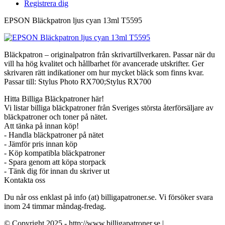
Registrera dig
EPSON Bläckpatron ljus cyan 13ml T5595
Bläckpatron – originalpatron från skrivartillverkaren. Passar när du
vill ha hög kvalitet och hållbarhet för avancerade utskrifter. Ger
skrivaren rätt indikationer om hur mycket bläck som finns kvar.
Passar till: Stylus Photo RX700;Stylus RX700
Hitta Billiga Bläckpatroner här!
Vi listar billiga bläckpatroner från Sveriges största återförsäljare av
bläckpatroner och toner på nätet.
Att tänka på innan köp!
- Handla bläckpatroner på nätet
- Jämför pris innan köp
- Köp kompatibla bläckpatroner
- Spara genom att köpa storpack
- Tänk dig för innan du skriver ut
Kontakta oss
Du når oss enklast på info (at) billigapatroner.se. Vi försöker svara
inom 24 timmar måndag-fredag.
© Copyright 2025 - http://www.billigapatroner.se |