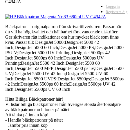
C4942A
Logga in
Registrera dig
Bläckpatron – originalpatron från skrivartillverkaren. Passar när
du vill ha hög kvalitet och hållbarhet för avancerade utskrifter.
Ger skrivaren rätt indikationer om hur mycket bläck som finns
kvar. Passar till: DesignJet 5000;DesignJet 5000 42
Inch;DesignJet 5000 60 Inch;DesignJet 5000 PS;DesignJet 5000
PSUV;DesignJet 5000 UV Printing;DesignJet 5000ps 42
Inch;DesignJet 5000ps 60 Inch;DesignJet 5000ps UV
Printing;DesignJet 5500 42 Inch;DesignJet 5500 60
Inch;DesignJet 5500 MFP;DesignJet 5500 ps uv;DesignJet 5500
UV;DesignJet 5500 UV 42 Inch;DesignJet 5500 UV 60
Inch;DesignJet 5500 UVPS;DesignJet 5500ps;DesignJet 5500ps
42 Inch;DesignJet 5500ps 60 Inch;DesignJet 5500ps UV 42
Inch;DesignJet 5500ps UV 60 Inch
Hitta Billiga Bläckpatroner här!
Vi listar billiga bläckpatroner från Sveriges största återförsäljare
av bläckpatroner och toner på nätet.
Att tänka på innan köp!
- Handla bläckpatroner på nätet
- Jämför pris innan köp