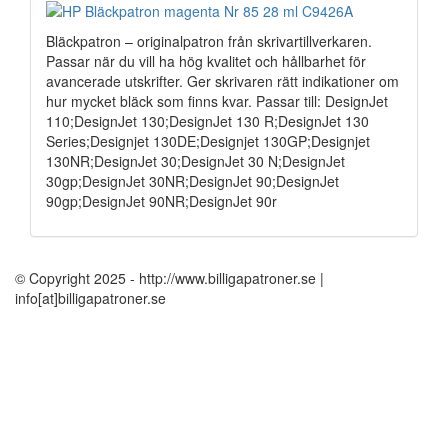
Bläckpatron – originalpatron från skrivartillverkaren.
Passar när du vill ha hög kvalitet och hållbarhet för
avancerade utskrifter. Ger skrivaren rätt indikationer om
hur mycket bläck som finns kvar. Passar till: DesignJet
110;DesignJet 130;DesignJet 130 R;DesignJet 130
Series;Designjet 130DE;Designjet 130GP;Designjet
130NR;DesignJet 30;DesignJet 30 N;DesignJet
30gp;DesignJet 30NR;DesignJet 90;DesignJet
90gp;DesignJet 90NR;DesignJet 90r
© Copyright 2025 - http://www.billigapatroner.se |
info[at]billigapatroner.se