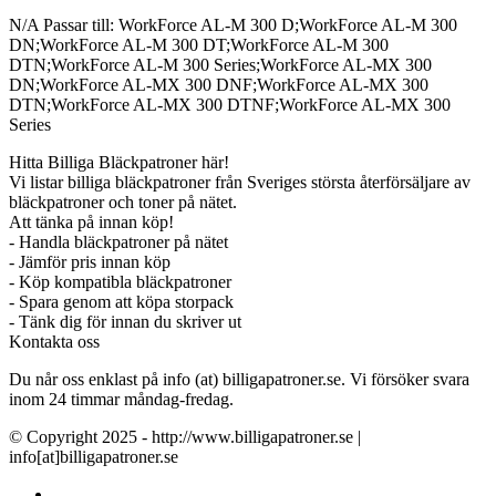
N/A Passar till: WorkForce AL-M 300 D;WorkForce AL-M 300
DN;WorkForce AL-M 300 DT;WorkForce AL-M 300
DTN;WorkForce AL-M 300 Series;WorkForce AL-MX 300
DN;WorkForce AL-MX 300 DNF;WorkForce AL-MX 300
DTN;WorkForce AL-MX 300 DTNF;WorkForce AL-MX 300
Series
Hitta Billiga Bläckpatroner här!
Vi listar billiga bläckpatroner från Sveriges största återförsäljare av
bläckpatroner och toner på nätet.
Att tänka på innan köp!
- Handla bläckpatroner på nätet
- Jämför pris innan köp
- Köp kompatibla bläckpatroner
- Spara genom att köpa storpack
- Tänk dig för innan du skriver ut
Kontakta oss
Du når oss enklast på info (at) billigapatroner.se. Vi försöker svara
inom 24 timmar måndag-fredag.
© Copyright 2025 - http://www.billigapatroner.se |
info[at]billigapatroner.se