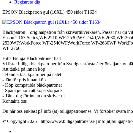
Registrera dig
EPSON Bläckpatron gul (16XL) 450 sidor T1634
Bläckpatron – originalpatron från skrivartillverkaren. Passar när du vil
Epson T163 Series;WF-2510;WF-2530;WF-2540;WF-2630;WF-265
2530WF;WorkForce WF-2540WF;WorkForce WF-2630WF;WorkFor
WF-2760
Hitta Billiga Bläckpatroner här!
Vi listar billiga bläckpatroner från Sveriges största återförsäljare av b
Att tänka på innan köp!
- Handla bläckpatroner på nätet
- Jämför pris innan köp
- Köp kompatibla bläckpatroner
- Spara genom att köpa storpack
- Tänk dig för innan du skriver ut
Kontakta oss
Du når oss enklast på info (at) billigapatroner.se. Vi försöker svara
© Copyright 2025 - http://www.billigapatroner.se | info[at]billigapatro