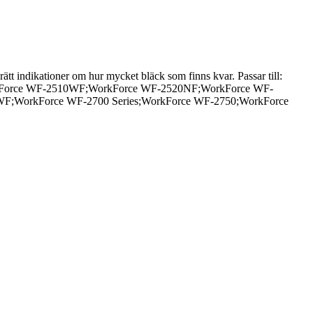
 rätt indikationer om hur mycket bläck som finns kvar. Passar till:
kForce WF-2510WF;WorkForce WF-2520NF;WorkForce WF-
WorkForce WF-2700 Series;WorkForce WF-2750;WorkForce