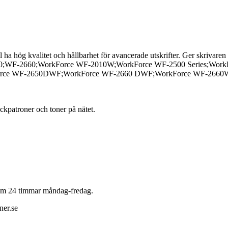
l ha hög kvalitet och hållbarhet för avancerade utskrifter. Ger skrivaren
0;WF-2660;WorkForce WF-2010W;WorkForce WF-2500 Series;Wor
ce WF-2650DWF;WorkForce WF-2660 DWF;WorkForce WF-2660WF;
läckpatroner och toner på nätet.
 inom 24 timmar måndag-fredag.
ner.se