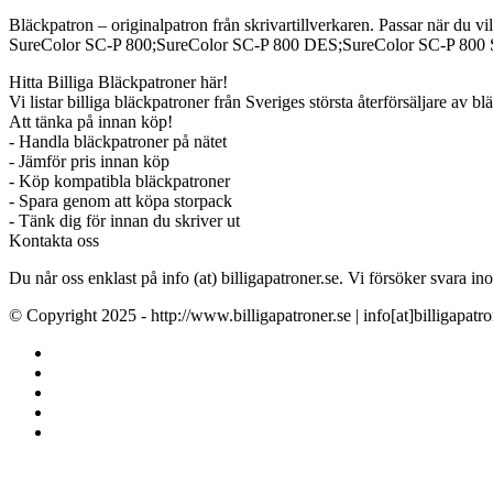
Bläckpatron – originalpatron från skrivartillverkaren. Passar när du vil
SureColor SC-P 800;SureColor SC-P 800 DES;SureColor SC-P 800 
Hitta Billiga Bläckpatroner här!
Vi listar billiga bläckpatroner från Sveriges största återförsäljare av b
Att tänka på innan köp!
- Handla bläckpatroner på nätet
- Jämför pris innan köp
- Köp kompatibla bläckpatroner
- Spara genom att köpa storpack
- Tänk dig för innan du skriver ut
Kontakta oss
Du når oss enklast på info (at) billigapatroner.se. Vi försöker svara
© Copyright 2025 - http://www.billigapatroner.se | info[at]billigapatro