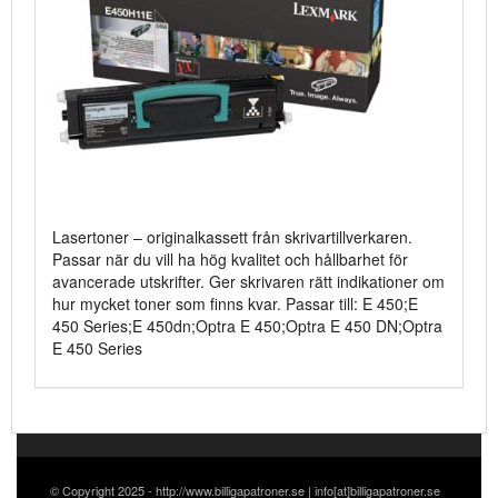
Lasertoner – originalkassett från skrivartillverkaren.
Passar när du vill ha hög kvalitet och hållbarhet för
avancerade utskrifter. Ger skrivaren rätt indikationer om
hur mycket toner som finns kvar. Passar till: E 450;E
450 Series;E 450dn;Optra E 450;Optra E 450 DN;Optra
E 450 Series
© Copyright 2025 - http://www.billigapatroner.se | info[at]billigapatroner.se