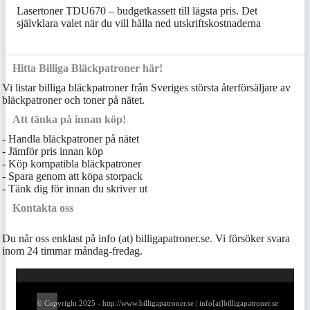
Lasertoner TDU670 – budgetkassett till lägsta pris. Det
självklara valet när du vill hålla ned utskriftskostnaderna
Hitta Billiga Bläckpatroner här!
Vi listar billiga bläckpatroner från Sveriges största återförsäljare av
bläckpatroner och toner på nätet.
Att tänka på innan köp!
- Handla bläckpatroner på nätet
- Jämför pris innan köp
- Köp kompatibla bläckpatroner
- Spara genom att köpa storpack
- Tänk dig för innan du skriver ut
Kontakta oss
Du når oss enklast på info (at) billigapatroner.se. Vi försöker svara
inom 24 timmar måndag-fredag.
© Copyright 2025 - http://www.billigapatroner.se | info[at]billigapatroner.se