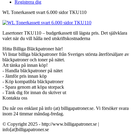
Registrera dig
WL Tonerkassett svart 6.000 sidor TKU110
Lasertoner TKU110 – budgetkassett till lägsta pris. Det självklara
valet när du vill hålla ned utskriftskostnaderna
Hitta Billiga Bläckpatroner här!
Vi listar billiga bläckpatroner från Sveriges största återförsäljare av
bläckpatroner och toner på nätet.
Att tänka på innan köp!
- Handla bläckpatroner på nätet
- Jämför pris innan köp
- Köp kompatibla bläckpatroner
- Spara genom att köpa storpack
- Tänk dig för innan du skriver ut
Kontakta oss
Du når oss enklast på info (at) billigapatroner.se. Vi försöker svara
inom 24 timmar måndag-fredag.
© Copyright 2025 - http://www.billigapatroner.se |
info[at]billigapatroner.se