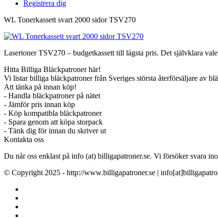
Registrera dig
WL Tonerkassett svart 2000 sidor TSV270
Lasertoner TSV270 – budgetkassett till lägsta pris. Det självklara valet
Hitta Billiga Bläckpatroner här!
Vi listar billiga bläckpatroner från Sveriges största återförsäljare av b
Att tänka på innan köp!
- Handla bläckpatroner på nätet
- Jämför pris innan köp
- Köp kompatibla bläckpatroner
- Spara genom att köpa storpack
- Tänk dig för innan du skriver ut
Kontakta oss
Du når oss enklast på info (at) billigapatroner.se. Vi försöker svara
© Copyright 2025 - http://www.billigapatroner.se | info[at]billigapatro