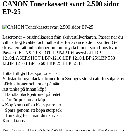
CANON Tonerkassett svart 2.500 sidor
EP-25
Lasertoner – originalkassett från skrivartillverkaren. Passar när du
vill ha hög kvalitet och hållbarhet för avancerade utskrifter. Ger
skrivaren rätt indikationer om hur mycket toner som finns kvar.
Passar till: LASER SHOT LBP-1210;Lasershot LBP
1210;LASERSHOT LBP-1210;LBP 1210;LBP 25;LBP 558
I;LBP-1210;LBP-1260;LBP-25;LBP-558 I
Hitta Billiga Bläckpatroner här!
Vi listar billiga bläckpatroner från Sveriges största återförsäljare av
bläckpatroner och toner på nätet.
Att tänka på innan köp!
- Handla bläckpatroner på nätet
- Jämför pris innan köp
- Köp kompatibla bläckpatroner
- Spara genom att köpa storpack
- Tänk dig för innan du skriver ut
Kontakta oss
Du når oss enklast på info (at) billigapatroner.se. Vi försöker svara