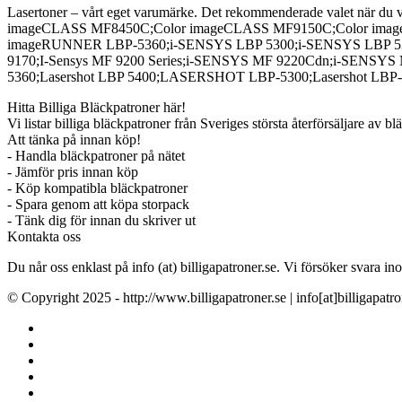
Lasertoner – vårt eget varumärke. Det rekommenderade valet när du vill s
imageCLASS MF8450C;Color imageCLASS MF9150C;Color ima
imageRUNNER LBP-5360;i-SENSYS LBP 5300;i-SENSYS LBP 5360
9170;I-Sensys MF 9200 Series;i-SENSYS MF 9220Cdn;i-SENS
5360;Lasershot LBP 5400;LASERSHOT LBP-5300;Lasershot LB
Hitta Billiga Bläckpatroner här!
Vi listar billiga bläckpatroner från Sveriges största återförsäljare av b
Att tänka på innan köp!
- Handla bläckpatroner på nätet
- Jämför pris innan köp
- Köp kompatibla bläckpatroner
- Spara genom att köpa storpack
- Tänk dig för innan du skriver ut
Kontakta oss
Du når oss enklast på info (at) billigapatroner.se. Vi försöker svara
© Copyright 2025 - http://www.billigapatroner.se | info[at]billigapatro