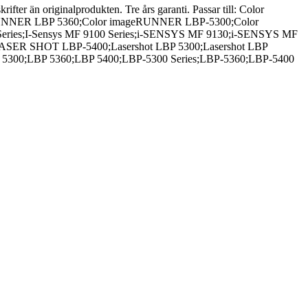
rifter än originalprodukten. Tre års garanti. Passar till: Color
UNNER LBP 5360;Color imageRUNNER LBP-5300;Color
ies;I-Sensys MF 9100 Series;i-SENSYS MF 9130;i-SENSYS MF
SER SHOT LBP-5400;Lasershot LBP 5300;Lasershot LBP
300;LBP 5360;LBP 5400;LBP-5300 Series;LBP-5360;LBP-5400