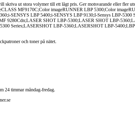
kriva ut stora volymer till ett lågt pris. Ger motsvarande eller fler utsk
geCLASS MF9170C;Color imageRUNNER LBP 5300;Color imageR
;i-SENSYS LBP 5400;i-SENSYS LBP 9130;I-Sensys LBP-5300 Ser
YS MF 9280Cdn;LASER SHOT LBP-5300;LASER SHOT LBP-5360;LA
P-5300 Series;LASERSHOT LBP-5360;LASERSHOT LBP-5400;LBP 5
läckpatroner och toner på nätet.
 inom 24 timmar måndag-fredag.
ner.se