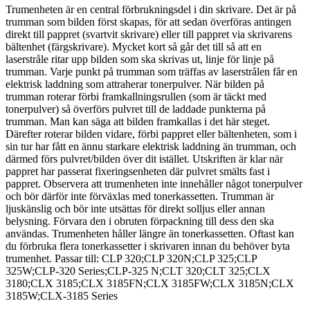
Trumenheten är en central förbrukningsdel i din skrivare. Det är på
trumman som bilden först skapas, för att sedan överföras antingen
direkt till pappret (svartvit skrivare) eller till pappret via skrivarens
bältenhet (färgskrivare). Mycket kort så går det till så att en
laserstråle ritar upp bilden som ska skrivas ut, linje för linje på
trumman. Varje punkt på trumman som träffas av laserstrålen får en
elektrisk laddning som attraherar tonerpulver. När bilden på
trumman roterar förbi framkallningsrullen (som är täckt med
tonerpulver) så överförs pulvret till de laddade punkterna på
trumman. Man kan säga att bilden framkallas i det här steget.
Därefter roterar bilden vidare, förbi pappret eller bältenheten, som i
sin tur har fått en ännu starkare elektrisk laddning än trumman, och
därmed förs pulvret/bilden över dit istället. Utskriften är klar när
pappret har passerat fixeringsenheten där pulvret smälts fast i
pappret. Observera att trumenheten inte innehåller något tonerpulver
och bör därför inte förväxlas med tonerkassetten. Trumman är
ljuskänslig och bör inte utsättas för direkt solljus eller annan
belysning. Förvara den i obruten förpackning till dess den ska
användas. Trumenheten håller längre än tonerkassetten. Oftast kan
du förbruka flera tonerkassetter i skrivaren innan du behöver byta
trumenhet. Passar till: CLP 320;CLP 320N;CLP 325;CLP
325W;CLP-320 Series;CLP-325 N;CLT 320;CLT 325;CLX
3180;CLX 3185;CLX 3185FN;CLX 3185FW;CLX 3185N;CLX
3185W;CLX-3185 Series