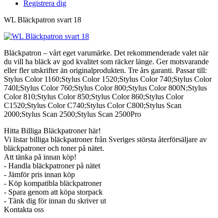
Registrera dig
WL Bläckpatron svart 18
Bläckpatron – vårt eget varumärke. Det rekommenderade valet när
du vill ha bläck av god kvalitet som räcker länge. Ger motsvarande
eller fler utskrifter än originalprodukten. Tre års garanti. Passar till:
Stylus Color 1160;Stylus Color 1520;Stylus Color 740;Stylus Color
740I;Stylus Color 760;Stylus Color 800;Stylus Color 800N;Stylus
Color 810;Stylus Color 850;Stylus Color 860;Stylus Color
C1520;Stylus Color C740;Stylus Color C800;Stylus Scan
2000;Stylus Scan 2500;Stylus Scan 2500Pro
Hitta Billiga Bläckpatroner här!
Vi listar billiga bläckpatroner från Sveriges största återförsäljare av
bläckpatroner och toner på nätet.
Att tänka på innan köp!
- Handla bläckpatroner på nätet
- Jämför pris innan köp
- Köp kompatibla bläckpatroner
- Spara genom att köpa storpack
- Tänk dig för innan du skriver ut
Kontakta oss