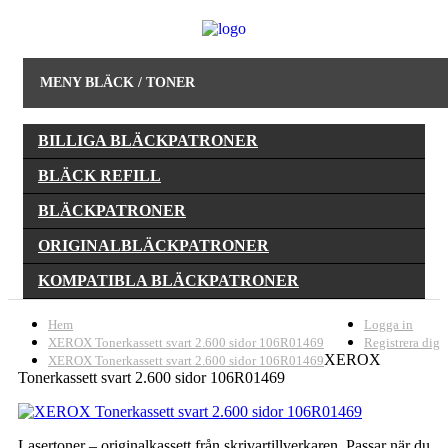
MENY BLÄCK / TONER
BILLIGA BLÄCKPATRONER
BLÄCK REFILL
BLÄCKPATRONER
ORIGINALBLÄCKPATRONER
KOMPATIBLA BLÄCKPATRONER
Hem
Logga in
XEROX Tonerkassett svart 2.600 sidor 106R01469
Registrera dig
XEROX
XEROX Tonerkassett svart 2.600 sidor 106R01469
Tonerkassett svart 2.600 sidor 106R01469
Lasertoner – originalkassett från skrivartillverkaren. Passar när du