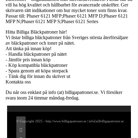
vill ha hög kvalitet och hållbarhet för avancerade utskrifter. Ger
skrivaren rätt indikationer om hur mycket toner som finns kvar.
Passar till: Phaser 6121 MFP;Phaser 6121 MFP D;Phaser 6121
MFP N;Phaser 6121 MFP S;Phaser 6121 Series
Hitta Billiga Bläckpatroner här!
Vi listar billiga bläckpatroner från Sveriges största återförsäljare
av bläckpatroner och toner på nätet.
Att tänka på innan köp!
- Handla bläckpatroner på nätet
- Jämför pris innan köp
- Köp kompatibla bläckpatroner
- Spara genom att köpa storpack
- Tänk dig för innan du skriver ut
Kontakta oss
Du når oss enklast på info (at) billigapatroner.se. Vi försöker
svara inom 24 timmar måndag-fredag.
© Copyright 2025 - http://www.billigapatroner.se | info[at]billigapatroner.se