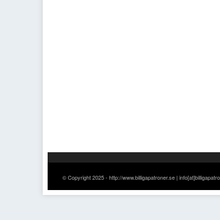
© Copyright 2025 - http://www.billigapatroner.se | info[at]billigapatr