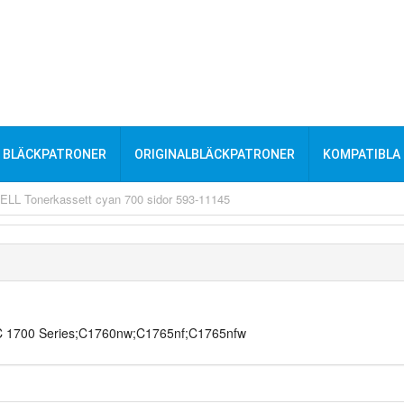
BLÄCKPATRONER
ORIGINALBLÄCKPATRONER
KOMPATIBLA
ELL Tonerkassett cyan 700 sidor 593-11145
;C 1700 Series;C1760nw;C1765nf;C1765nfw