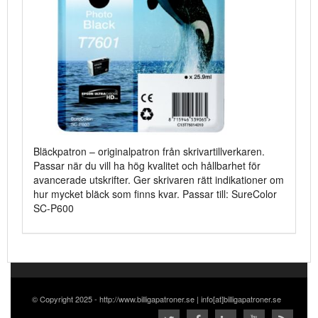
Bläckpatron – originalpatron från skrivartillverkaren.
Passar när du vill ha hög kvalitet och hållbarhet för
avancerade utskrifter. Ger skrivaren rätt indikationer om
hur mycket bläck som finns kvar. Passar till: SureColor
SC-P600
© Copyright 2025 - http://www.billigapatroner.se | info[at]billigapatroner.se