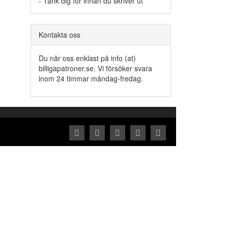
- Tänk dig för innan du skriver ut
Kontakta oss
Du når oss enklast på info (at)
billigapatroner.se. Vi försöker svara
inom 24 timmar måndag-fredag.