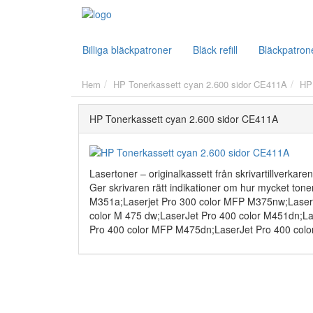
Billiga bläckpatroner
Bläck refill
Bläckpatron
Hem
HP Tonerkassett cyan 2.600 sidor CE411A
HP
HP Tonerkassett cyan 2.600 sidor CE411A
Lasertoner – originalkassett från skrivartillverkaren
Ger skrivaren rätt indikationer om hur mycket toner
M351a;Laserjet Pro 300 color MFP M375nw;LaserJe
color M 475 dw;LaserJet Pro 400 color M451dn;L
Pro 400 color MFP M475dn;LaserJet Pro 400 co