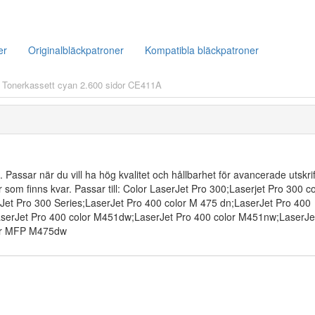
er
Originalbläckpatroner
Kompatibla bläckpatroner
 Tonerkassett cyan 2.600 sidor CE411A
. Passar när du vill ha hög kvalitet och hållbarhet för avancerade utskrif
 som finns kvar. Passar till: Color LaserJet Pro 300;Laserjet Pro 300 co
t Pro 300 Series;LaserJet Pro 400 color M 475 dn;LaserJet Pro 400
aserJet Pro 400 color M451dw;LaserJet Pro 400 color M451nw;LaserJe
lor MFP M475dw