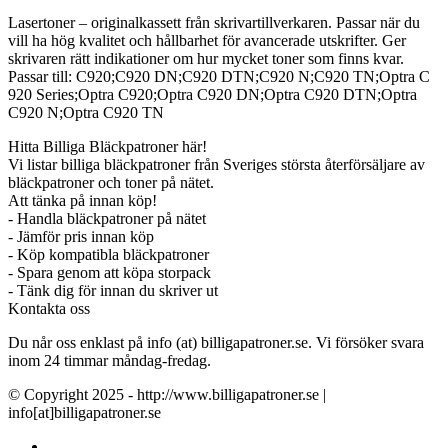
Lasertoner – originalkassett från skrivartillverkaren. Passar när du
vill ha hög kvalitet och hållbarhet för avancerade utskrifter. Ger
skrivaren rätt indikationer om hur mycket toner som finns kvar.
Passar till: C920;C920 DN;C920 DTN;C920 N;C920 TN;Optra C
920 Series;Optra C920;Optra C920 DN;Optra C920 DTN;Optra
C920 N;Optra C920 TN
Hitta Billiga Bläckpatroner här!
Vi listar billiga bläckpatroner från Sveriges största återförsäljare av
bläckpatroner och toner på nätet.
Att tänka på innan köp!
- Handla bläckpatroner på nätet
- Jämför pris innan köp
- Köp kompatibla bläckpatroner
- Spara genom att köpa storpack
- Tänk dig för innan du skriver ut
Kontakta oss
Du når oss enklast på info (at) billigapatroner.se. Vi försöker svara
inom 24 timmar måndag-fredag.
© Copyright 2025 - http://www.billigapatroner.se |
info[at]billigapatroner.se