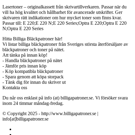
Lasertoner – originalkassett från skrivartillverkaren. Passar när du
vill ha hög kvalitet och hållbarhet för avancerade utskrifter. Ger
skrivaren rätt indikationer om hur mycket toner som finns kvar.
Passar till: E 220;E 220 N;E 220 Series;Optra E 220;Optra E 220
N;Optra E 220 Series
Hitta Billiga Bläckpatroner här!
Vi listar billiga bläckpatroner från Sveriges största återförsäljare av
bläckpatroner och toner på nätet.
Att tänka på innan köp!
- Handla bläckpatroner på nätet
- Jämför pris innan köp
- Köp kompatibla bläckpatroner
- Spara genom att köpa storpack
- Tänk dig för innan du skriver ut
Kontakta oss
Du når oss enklast på info (at) billigapatroner.se. Vi försöker svara
inom 24 timmar måndag-fredag.
© Copyright 2025 - http://www.billigapatroner.se |
info[at]billigapatroner.se