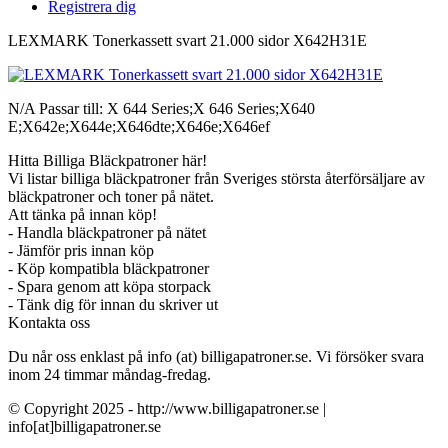
Registrera dig
LEXMARK Tonerkassett svart 21.000 sidor X642H31E
N/A Passar till: X 644 Series;X 646 Series;X640
E;X642e;X644e;X646dte;X646e;X646ef
Hitta Billiga Bläckpatroner här!
Vi listar billiga bläckpatroner från Sveriges största återförsäljare av
bläckpatroner och toner på nätet.
Att tänka på innan köp!
- Handla bläckpatroner på nätet
- Jämför pris innan köp
- Köp kompatibla bläckpatroner
- Spara genom att köpa storpack
- Tänk dig för innan du skriver ut
Kontakta oss
Du når oss enklast på info (at) billigapatroner.se. Vi försöker svara
inom 24 timmar måndag-fredag.
© Copyright 2025 - http://www.billigapatroner.se |
info[at]billigapatroner.se