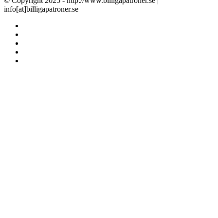
© Copyright 2025 - http://www.billigapatroner.se |
info[at]billigapatroner.se