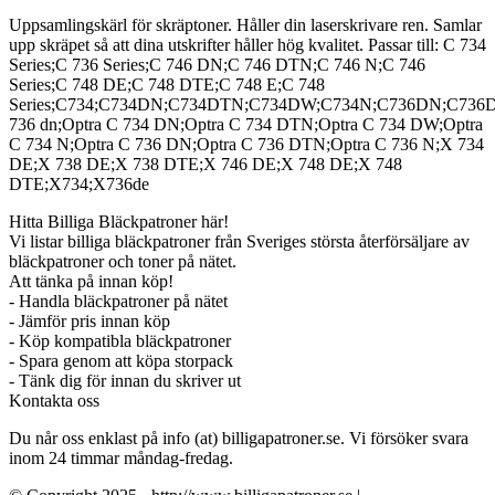
Uppsamlingskärl för skräptoner. Håller din laserskrivare ren. Samlar
upp skräpet så att dina utskrifter håller hög kvalitet. Passar till: C 734
Series;C 736 Series;C 746 DN;C 746 DTN;C 746 N;C 746
Series;C 748 DE;C 748 DTE;C 748 E;C 748
Series;C734;C734DN;C734DTN;C734DW;C734N;C736DN;C73
736 dn;Optra C 734 DN;Optra C 734 DTN;Optra C 734 DW;Optra
C 734 N;Optra C 736 DN;Optra C 736 DTN;Optra C 736 N;X 734
DE;X 738 DE;X 738 DTE;X 746 DE;X 748 DE;X 748
DTE;X734;X736de
Hitta Billiga Bläckpatroner här!
Vi listar billiga bläckpatroner från Sveriges största återförsäljare av
bläckpatroner och toner på nätet.
Att tänka på innan köp!
- Handla bläckpatroner på nätet
- Jämför pris innan köp
- Köp kompatibla bläckpatroner
- Spara genom att köpa storpack
- Tänk dig för innan du skriver ut
Kontakta oss
Du når oss enklast på info (at) billigapatroner.se. Vi försöker svara
inom 24 timmar måndag-fredag.