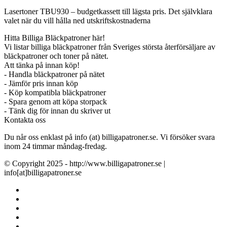
Lasertoner TBU930 – budgetkassett till lägsta pris. Det självklara
valet när du vill hålla ned utskriftskostnaderna
Hitta Billiga Bläckpatroner här!
Vi listar billiga bläckpatroner från Sveriges största återförsäljare av
bläckpatroner och toner på nätet.
Att tänka på innan köp!
- Handla bläckpatroner på nätet
- Jämför pris innan köp
- Köp kompatibla bläckpatroner
- Spara genom att köpa storpack
- Tänk dig för innan du skriver ut
Kontakta oss
Du når oss enklast på info (at) billigapatroner.se. Vi försöker svara
inom 24 timmar måndag-fredag.
© Copyright 2025 - http://www.billigapatroner.se |
info[at]billigapatroner.se