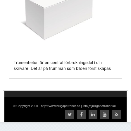
Trumenheten är en central förbrukningsdel i din
skrivare. Det är på trumman som bilden först skapas
© Copyright 2025 - http://www.billigapatroner.se | info[at]billigapatroner.se