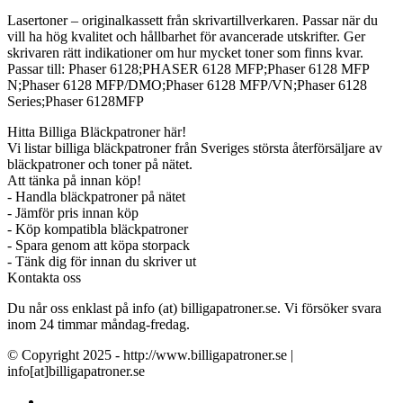
Lasertoner – originalkassett från skrivartillverkaren. Passar när du
vill ha hög kvalitet och hållbarhet för avancerade utskrifter. Ger
skrivaren rätt indikationer om hur mycket toner som finns kvar.
Passar till: Phaser 6128;PHASER 6128 MFP;Phaser 6128 MFP
N;Phaser 6128 MFP/DMO;Phaser 6128 MFP/VN;Phaser 6128
Series;Phaser 6128MFP
Hitta Billiga Bläckpatroner här!
Vi listar billiga bläckpatroner från Sveriges största återförsäljare av
bläckpatroner och toner på nätet.
Att tänka på innan köp!
- Handla bläckpatroner på nätet
- Jämför pris innan köp
- Köp kompatibla bläckpatroner
- Spara genom att köpa storpack
- Tänk dig för innan du skriver ut
Kontakta oss
Du når oss enklast på info (at) billigapatroner.se. Vi försöker svara
inom 24 timmar måndag-fredag.
© Copyright 2025 - http://www.billigapatroner.se |
info[at]billigapatroner.se