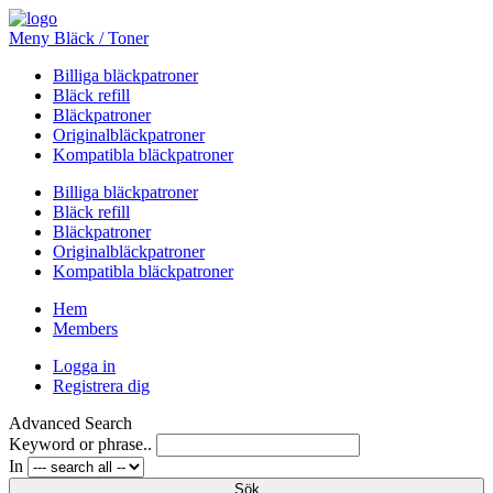
Meny Bläck / Toner
Billiga bläckpatroner
Bläck refill
Bläckpatroner
Originalbläckpatroner
Kompatibla bläckpatroner
Billiga bläckpatroner
Bläck refill
Bläckpatroner
Originalbläckpatroner
Kompatibla bläckpatroner
Hem
Members
Logga in
Registrera dig
Advanced Search
Keyword or phrase..
In