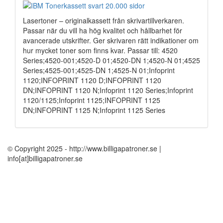
Lasertoner – originalkassett från skrivartillverkaren.
Passar när du vill ha hög kvalitet och hållbarhet för
avancerade utskrifter. Ger skrivaren rätt indikationer om
hur mycket toner som finns kvar. Passar till: 4520
Series;4520-001;4520-D 01;4520-DN 1;4520-N 01;4525
Series;4525-001;4525-DN 1;4525-N 01;Infoprint
1120;INFOPRINT 1120 D;INFOPRINT 1120
DN;INFOPRINT 1120 N;Infoprint 1120 Series;Infoprint
1120/1125;Infoprint 1125;INFOPRINT 1125
DN;INFOPRINT 1125 N;Infoprint 1125 Series
© Copyright 2025 - http://www.billigapatroner.se |
info[at]billigapatroner.se