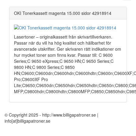
OKI Tonerkassett magenta 15.000 sidor 42918914
Lasertoner – originalkassett från skrivartillverkaren.
Passar när du vill ha hög kvalitet och hållbarhet för
avancerade utskrifter. Ger skrivaren rätt indikationer om
hur mycket toner som finns kvar. Passar till: C 9600
Series;C 9650 eXpress;C 9650 HN;C 9650 Series;C
9800 HN;C 9800 Series;C 9850
HN;C9600;C9600dn;C9600hdn;C9600hdtn;C9600n;C9600XF;
Pro;C9600XF Pro
Lite;C9650;C9650dn;C9650hdn;C9650hdtn;C9650n;C9800;C
MFP;C9800hdn;C9800hdtn;C9800MFP;C9850;C9850hdn;C98
© Copyright 2025 - http://www.billigapatroner.se |
info[at]billigapatroner.se