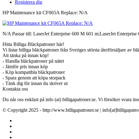
Registrera dig
HP Maintenance kit CF065A Replace: N/A
N/A Passar till: LaserJet Enterprise 600 M 601 m;LaserJet Enterpris
Hitta Billiga Bläckpatroner här!
Vi listar billiga bläckpatroner från Sveriges största återförsäljare av b
Att tänka på innan köp!
- Handla bläckpatroner på nätet
- Jämför pris innan köp
- Köp kompatibla bläckpatroner
- Spara genom att köpa storpack
- Tänk dig för innan du skriver ut
Kontakta oss
Du når oss enklast på info (at) billigapatroner.se. Vi försöker svara
© Copyright 2025 - http://www.billigapatroner.se | info[at]billigapatro