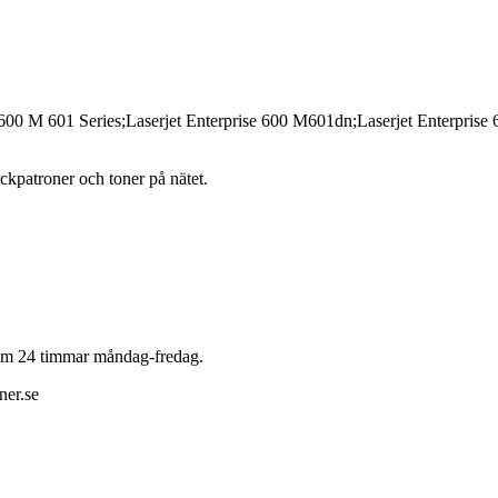
e 600 M 601 Series;Laserjet Enterprise 600 M601dn;Laserjet Enterpris
läckpatroner och toner på nätet.
 inom 24 timmar måndag-fredag.
ner.se