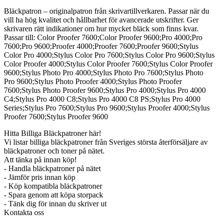
Bläckpatron – originalpatron från skrivartillverkaren. Passar när du
vill ha hög kvalitet och hållbarhet för avancerade utskrifter. Ger
skrivaren rätt indikationer om hur mycket bläck som finns kvar.
Passar till: Color Proofer 7600;Color Proofer 9600;Pro 4000;Pro
7600;Pro 9600;Proofer 4000;Proofer 7600;Proofer 9600;Stylus
Color Pro 4000;Stylus Color Pro 7600;Stylus Color Pro 9600;Stylus
Color Proofer 4000;Stylus Color Proofer 7600;Stylus Color Proofer
9600;Stylus Photo Pro 4000;Stylus Photo Pro 7600;Stylus Photo
Pro 9600;Stylus Photo Proofer 4000;Stylus Photo Proofer
7600;Stylus Photo Proofer 9600;Stylus Pro 4000;Stylus Pro 4000
C4;Stylus Pro 4000 C8;Stylus Pro 4000 C8 PS;Stylus Pro 4000
Series;Stylus Pro 7600;Stylus Pro 9600;Stylus Proofer 4000;Stylus
Proofer 7600;Stylus Proofer 9600
Hitta Billiga Bläckpatroner här!
Vi listar billiga bläckpatroner från Sveriges största återförsäljare av
bläckpatroner och toner på nätet.
Att tänka på innan köp!
- Handla bläckpatroner på nätet
- Jämför pris innan köp
- Köp kompatibla bläckpatroner
- Spara genom att köpa storpack
- Tänk dig för innan du skriver ut
Kontakta oss