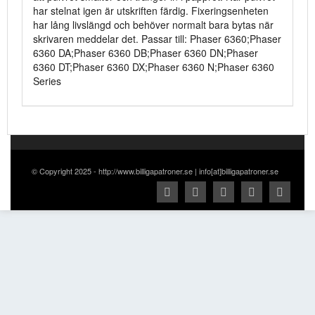
har stelnat igen är utskriften färdig. Fixeringsenheten
har lång livslängd och behöver normalt bara bytas när
skrivaren meddelar det. Passar till: Phaser 6360;Phaser
6360 DA;Phaser 6360 DB;Phaser 6360 DN;Phaser
6360 DT;Phaser 6360 DX;Phaser 6360 N;Phaser 6360
Series
© Copyright 2025 - http://www.billigapatroner.se | info[at]billigapatroner.se