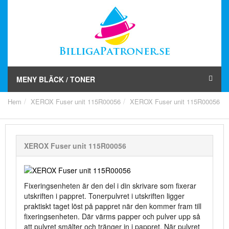
MENY BLÄCK / TONER
Hem
XEROX Fuser unit 115R00056
XEROX Fuser unit 115R00056
XEROX Fuser unit 115R00056
Fixeringsenheten är den del i din skrivare som fixerar
utskriften i pappret. Tonerpulvret i utskriften ligger
praktiskt taget löst på pappret när den kommer fram till
fixeringsenheten. Där värms papper och pulver upp så
att pulvret smälter och tränger in i pappret. När pulvret