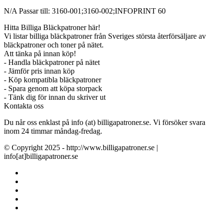
N/A Passar till: 3160-001;3160-002;INFOPRINT 60
Hitta Billiga Bläckpatroner här!
Vi listar billiga bläckpatroner från Sveriges största återförsäljare av
bläckpatroner och toner på nätet.
Att tänka på innan köp!
- Handla bläckpatroner på nätet
- Jämför pris innan köp
- Köp kompatibla bläckpatroner
- Spara genom att köpa storpack
- Tänk dig för innan du skriver ut
Kontakta oss
Du når oss enklast på info (at) billigapatroner.se. Vi försöker svara
inom 24 timmar måndag-fredag.
© Copyright 2025 - http://www.billigapatroner.se |
info[at]billigapatroner.se