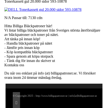
Tonerkassett gul 20.000 sidor 593-10878
N/A Passar till: 7130 cdn
Hitta Billiga Bläckpatroner här!
Vi listar billiga bläckpatroner från Sveriges största återförsäljare
av bläckpatroner och toner på nätet.
Att tänka på innan köp!
- Handla bläckpatroner på nätet
- Jämför pris innan köp
- Köp kompatibla bläckpatroner
- Spara genom att köpa storpack
- Tänk dig för innan du skriver ut
Kontakta oss
Du når oss enklast på info (at) billigapatroner.se. Vi försöker
svara inom 24 timmar måndag-fredag.
© Copyright 2025 - http://www.billigapatroner.se | info[at]billigapatroner.se