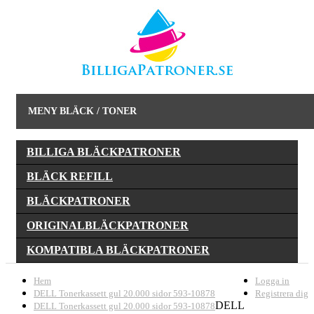
MENY BLÄCK / TONER
BILLIGA BLÄCKPATRONER
BLÄCK REFILL
BLÄCKPATRONER
ORIGINALBLÄCKPATRONER
KOMPATIBLA BLÄCKPATRONER
Hem
Logga in
DELL Tonerkassett gul 20.000 sidor 593-10878
Registrera dig
DELL
DELL Tonerkassett gul 20.000 sidor 593-10878