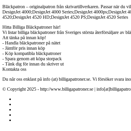
Bläckpatron – originalpatron från skrivartillverkaren. Passar när du vil
DesignJet 4000;DesignJet 4000 Series;DesignJet 4000ps;DesignJet 
4520;DesignJet 4520 HD;DesignJet 4520 PS;DesignJet 4520 Series
Hitta Billiga Bläckpatroner här!
Vi listar billiga bläckpatroner från Sveriges största återförsäljare av b
Att tänka på innan köp!
- Handla bläckpatroner på nätet
- Jämför pris innan köp
- Köp kompatibla bläckpatroner
- Spara genom att köpa storpack
- Tänk dig för innan du skriver ut
Kontakta oss
Du når oss enklast på info (at) billigapatroner.se. Vi försöker svara
© Copyright 2025 - http://www.billigapatroner.se | info[at]billigapatro