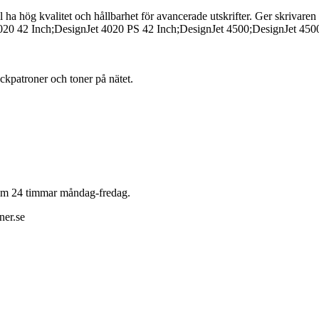
l ha hög kvalitet och hållbarhet för avancerade utskrifter. Ger skrivaren
4020 42 Inch;DesignJet 4020 PS 42 Inch;DesignJet 4500;DesignJet 450
läckpatroner och toner på nätet.
 inom 24 timmar måndag-fredag.
ner.se