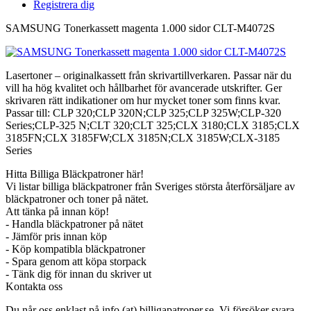
Registrera dig
SAMSUNG Tonerkassett magenta 1.000 sidor CLT-M4072S
Lasertoner – originalkassett från skrivartillverkaren. Passar när du
vill ha hög kvalitet och hållbarhet för avancerade utskrifter. Ger
skrivaren rätt indikationer om hur mycket toner som finns kvar.
Passar till: CLP 320;CLP 320N;CLP 325;CLP 325W;CLP-320
Series;CLP-325 N;CLT 320;CLT 325;CLX 3180;CLX 3185;CLX
3185FN;CLX 3185FW;CLX 3185N;CLX 3185W;CLX-3185
Series
Hitta Billiga Bläckpatroner här!
Vi listar billiga bläckpatroner från Sveriges största återförsäljare av
bläckpatroner och toner på nätet.
Att tänka på innan köp!
- Handla bläckpatroner på nätet
- Jämför pris innan köp
- Köp kompatibla bläckpatroner
- Spara genom att köpa storpack
- Tänk dig för innan du skriver ut
Kontakta oss
Du når oss enklast på info (at) billigapatroner.se. Vi försöker svara