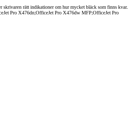
er skrivaren rätt indikationer om hur mycket bläck som finns kvar.
fficeJet Pro X476dn;OfficeJet Pro X476dw MFP;OfficeJet Pro