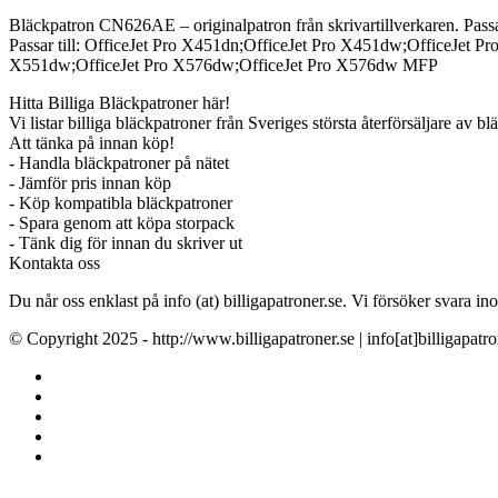
Bläckpatron CN626AE – originalpatron från skrivartillverkaren. Passar 
Passar till: OfficeJet Pro X451dn;OfficeJet Pro X451dw;OfficeJet P
X551dw;OfficeJet Pro X576dw;OfficeJet Pro X576dw MFP
Hitta Billiga Bläckpatroner här!
Vi listar billiga bläckpatroner från Sveriges största återförsäljare av b
Att tänka på innan köp!
- Handla bläckpatroner på nätet
- Jämför pris innan köp
- Köp kompatibla bläckpatroner
- Spara genom att köpa storpack
- Tänk dig för innan du skriver ut
Kontakta oss
Du når oss enklast på info (at) billigapatroner.se. Vi försöker svara
© Copyright 2025 - http://www.billigapatroner.se | info[at]billigapatro