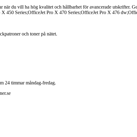
när du vill ha hög kvalitet och hållbarhet för avancerade utskrifter. G
ro X 450 Series;OfficeJet Pro X 470 Series;OfficeJet Pro X 476 dw;O
läckpatroner och toner på nätet.
 inom 24 timmar måndag-fredag.
ner.se