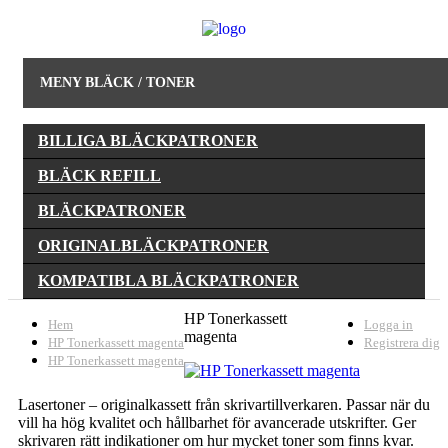
MENY BLÄCK / TONER
BILLIGA BLÄCKPATRONER
BLÄCK REFILL
BLÄCKPATRONER
ORIGINALBLÄCKPATRONER
KOMPATIBLA BLÄCKPATRONER
HP Tonerkassett
Hem
Logga in
magenta
HP Tonerkassett magenta
Registrera dig
HP Tonerkassett magenta
Lasertoner – originalkassett från skrivartillverkaren. Passar när du
vill ha hög kvalitet och hållbarhet för avancerade utskrifter. Ger
skrivaren rätt indikationer om hur mycket toner som finns kvar.