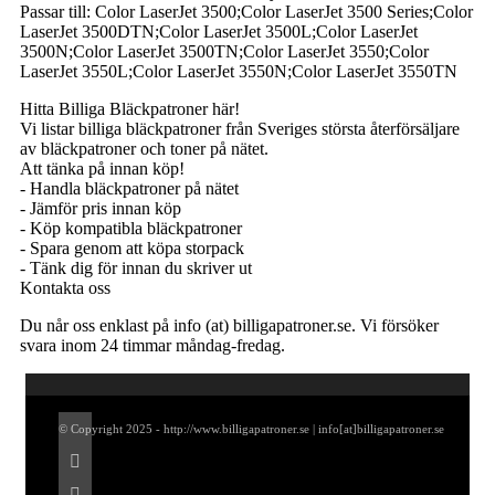
Passar till: Color LaserJet 3500;Color LaserJet 3500 Series;Color
LaserJet 3500DTN;Color LaserJet 3500L;Color LaserJet
3500N;Color LaserJet 3500TN;Color LaserJet 3550;Color
LaserJet 3550L;Color LaserJet 3550N;Color LaserJet 3550TN
Hitta Billiga Bläckpatroner här!
Vi listar billiga bläckpatroner från Sveriges största återförsäljare
av bläckpatroner och toner på nätet.
Att tänka på innan köp!
- Handla bläckpatroner på nätet
- Jämför pris innan köp
- Köp kompatibla bläckpatroner
- Spara genom att köpa storpack
- Tänk dig för innan du skriver ut
Kontakta oss
Du når oss enklast på info (at) billigapatroner.se. Vi försöker
svara inom 24 timmar måndag-fredag.
© Copyright 2025 - http://www.billigapatroner.se | info[at]billigapatroner.se