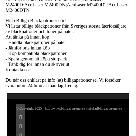
M2400D;AcuLaser M2400DN;AcuLaser M2400DT;AcuLaser
M2400DTN
Hitta Billiga Bläckpatroner här!
Vi listar billiga bläckpatroner från Sveriges största återförsäljare
av bläckpatroner och toner på nätet.
Att tänka på innan köp!
- Handla bläckpatroner på nätet
- Jämför pris innan köp
- Köp kompatibla bläckpatroner
- Spara genom att köpa storpack
- Tänk dig för innan du skriver ut
Kontakta oss
Du når oss enklast på info (at) billigapatroner.se. Vi försöker
svara inom 24 timmar måndag-fredag.
© Copyright 2025 - http://www.billigapatroner.se | info[at]billigapatroner.se