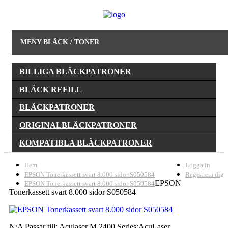
MENY BLÄCK / TONER
BILLIGA BLÄCKPATRONER
BLÄCK REFILL
BLÄCKPATRONER
ORIGINALBLÄCKPATRONER
KOMPATIBLA BLÄCKPATRONER
Hem
Logga in
EPSON Tonerkassett svart 8.000 sidor S050584
Registrera dig
EPSON
EPSON Tonerkassett svart 8.000 sidor S050584
Tonerkassett svart 8.000 sidor S050584
N/A Passar till: Aculaser M 2400 Series;AcuLaser