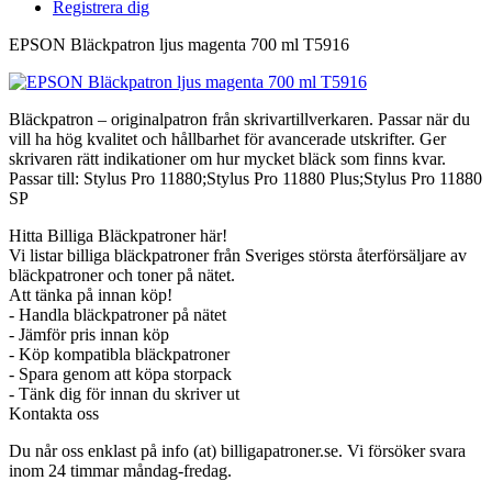
Registrera dig
EPSON Bläckpatron ljus magenta 700 ml T5916
Bläckpatron – originalpatron från skrivartillverkaren. Passar när du
vill ha hög kvalitet och hållbarhet för avancerade utskrifter. Ger
skrivaren rätt indikationer om hur mycket bläck som finns kvar.
Passar till: Stylus Pro 11880;Stylus Pro 11880 Plus;Stylus Pro 11880
SP
Hitta Billiga Bläckpatroner här!
Vi listar billiga bläckpatroner från Sveriges största återförsäljare av
bläckpatroner och toner på nätet.
Att tänka på innan köp!
- Handla bläckpatroner på nätet
- Jämför pris innan köp
- Köp kompatibla bläckpatroner
- Spara genom att köpa storpack
- Tänk dig för innan du skriver ut
Kontakta oss
Du når oss enklast på info (at) billigapatroner.se. Vi försöker svara
inom 24 timmar måndag-fredag.