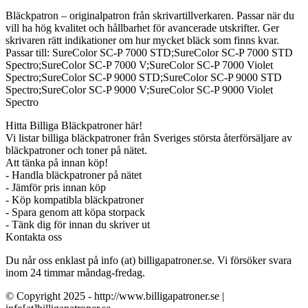
Bläckpatron – originalpatron från skrivartillverkaren. Passar när du
vill ha hög kvalitet och hållbarhet för avancerade utskrifter. Ger
skrivaren rätt indikationer om hur mycket bläck som finns kvar.
Passar till: SureColor SC-P 7000 STD;SureColor SC-P 7000 STD
Spectro;SureColor SC-P 7000 V;SureColor SC-P 7000 Violet
Spectro;SureColor SC-P 9000 STD;SureColor SC-P 9000 STD
Spectro;SureColor SC-P 9000 V;SureColor SC-P 9000 Violet
Spectro
Hitta Billiga Bläckpatroner här!
Vi listar billiga bläckpatroner från Sveriges största återförsäljare av
bläckpatroner och toner på nätet.
Att tänka på innan köp!
- Handla bläckpatroner på nätet
- Jämför pris innan köp
- Köp kompatibla bläckpatroner
- Spara genom att köpa storpack
- Tänk dig för innan du skriver ut
Kontakta oss
Du når oss enklast på info (at) billigapatroner.se. Vi försöker svara
inom 24 timmar måndag-fredag.
© Copyright 2025 - http://www.billigapatroner.se |