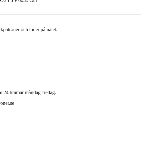
COSYS P 6035 cdn
äckpatroner och toner på nätet.
inom 24 timmar måndag-fredag.
roner.se