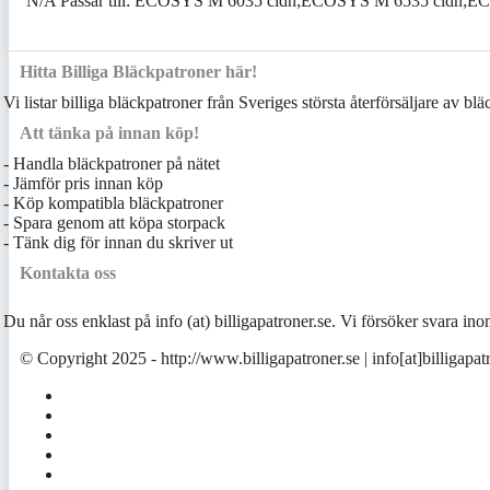
N/A Passar till: ECOSYS M 6035 cidn;ECOSYS M 6535 cidn;E
Hitta Billiga Bläckpatroner här!
Vi listar billiga bläckpatroner från Sveriges största återförsäljare av bl
Att tänka på innan köp!
- Handla bläckpatroner på nätet
- Jämför pris innan köp
- Köp kompatibla bläckpatroner
- Spara genom att köpa storpack
- Tänk dig för innan du skriver ut
Kontakta oss
Du når oss enklast på info (at) billigapatroner.se. Vi försöker svara 
© Copyright 2025 - http://www.billigapatroner.se | info[at]billigapat