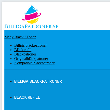
Meny Bläck / Toner
Billiga bläckpatroner
Bläck refill
Bläckpatroner
Originalbläckpatroner
Kompatibla bläckpatroner
BILLIGA BLÄCKPATRONER
BLÄCK REFILL