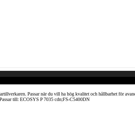
artillverkaren. Passar när du vill ha hög kvalitet och hållbarhet för avanc
. Passar till: ECOSYS P 7035 cdn;FS-C5400DN
 - http://www.billigapatroner.se | info[at]billigapatroner.se