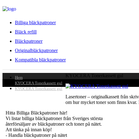
Billiga bläckpatroner
Bläck refill
Bläckpatroner
Originalbläckpatroner
Kompatibla bläckpatroner
KYOCERA Tonerkassett gul
Hem
KYOCERA Tonerkassett gul
KYOCERA Tonerkassett gul
Lasertoner – originalkassett från skriv
om hur mycket toner som finns kvar
Hitta Billiga Bläckpatroner här!
© Copyright 2025
Vi listar billiga bläckpatroner från Sveriges största
återförsäljare av bläckpatroner och toner på nätet.
Att tänka på innan köp!
- Handla bläckpatroner på nätet