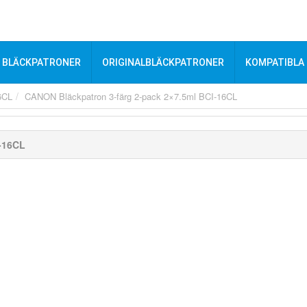
BLÄCKPATRONER
ORIGINALBLÄCKPATRONER
KOMPATIBLA
6CL
CANON Bläckpatron 3-färg 2-pack 2×7.5ml BCI-16CL
-16CL