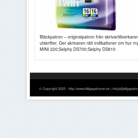
Bläckpatron – originalpatron från skrivartillverkare
utskrifter. Ger skrivaren rätt indikationer om hur
MINI 220;Selphy DS700;Selphy DS810
© Copyright 2025 - http://www.billigapatroner.se | info[at]billigapatr