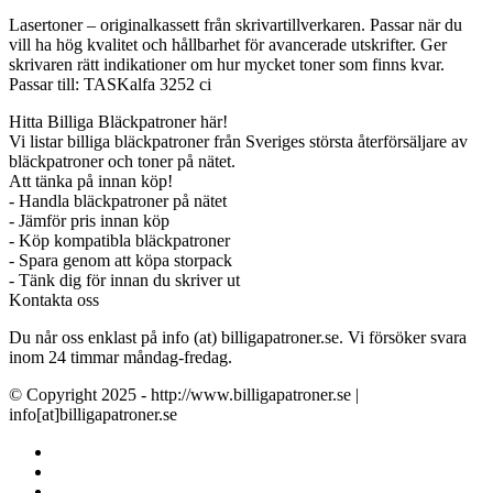
Lasertoner – originalkassett från skrivartillverkaren. Passar när du
vill ha hög kvalitet och hållbarhet för avancerade utskrifter. Ger
skrivaren rätt indikationer om hur mycket toner som finns kvar.
Passar till: TASKalfa 3252 ci
Hitta Billiga Bläckpatroner här!
Vi listar billiga bläckpatroner från Sveriges största återförsäljare av
bläckpatroner och toner på nätet.
Att tänka på innan köp!
- Handla bläckpatroner på nätet
- Jämför pris innan köp
- Köp kompatibla bläckpatroner
- Spara genom att köpa storpack
- Tänk dig för innan du skriver ut
Kontakta oss
Du når oss enklast på info (at) billigapatroner.se. Vi försöker svara
inom 24 timmar måndag-fredag.
© Copyright 2025 - http://www.billigapatroner.se |
info[at]billigapatroner.se