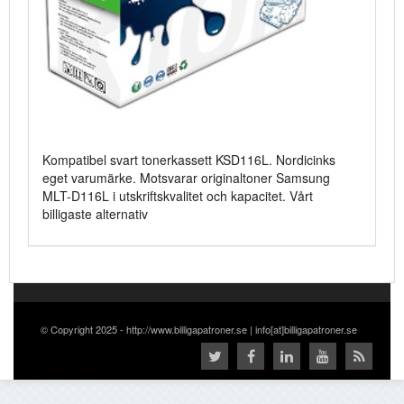
Kompatibel svart tonerkassett KSD116L. Nordicinks
eget varumärke. Motsvarar originaltoner Samsung
MLT-D116L i utskriftskvalitet och kapacitet. Vårt
billigaste alternativ
© Copyright 2025 - http://www.billigapatroner.se | info[at]billigapatroner.se