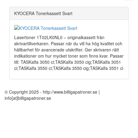
KYOCERA Tonerkassett Svart
Lasertoner 1T02LK0NL0 – originalkassett från
skrivartillverkaren. Passar när du vill ha hög kvalitet och
hållbarhet för avancerade utskrifter. Ger skrivaren rätt
indikationer om hur mycket toner som finns kvar. Passar
till: TASKalfa 3050 ci;TASKalfa 3050 cig;TASKalfa 3051
ci;TASKalfa 3550 ci;TASKalfa 3550 cig;TASKalfa 3551 ci
© Copyright 2025 - http://www.billigapatroner.se |
info[at]billigapatroner.se