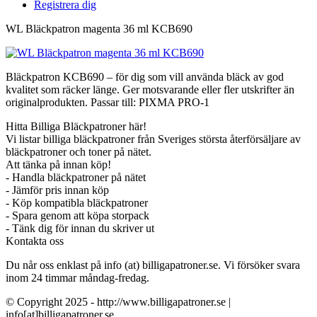
Registrera dig
WL Bläckpatron magenta 36 ml KCB690
Bläckpatron KCB690 – för dig som vill använda bläck av god
kvalitet som räcker länge. Ger motsvarande eller fler utskrifter än
originalprodukten. Passar till: PIXMA PRO-1
Hitta Billiga Bläckpatroner här!
Vi listar billiga bläckpatroner från Sveriges största återförsäljare av
bläckpatroner och toner på nätet.
Att tänka på innan köp!
- Handla bläckpatroner på nätet
- Jämför pris innan köp
- Köp kompatibla bläckpatroner
- Spara genom att köpa storpack
- Tänk dig för innan du skriver ut
Kontakta oss
Du når oss enklast på info (at) billigapatroner.se. Vi försöker svara
inom 24 timmar måndag-fredag.
© Copyright 2025 - http://www.billigapatroner.se |
info[at]billigapatroner.se